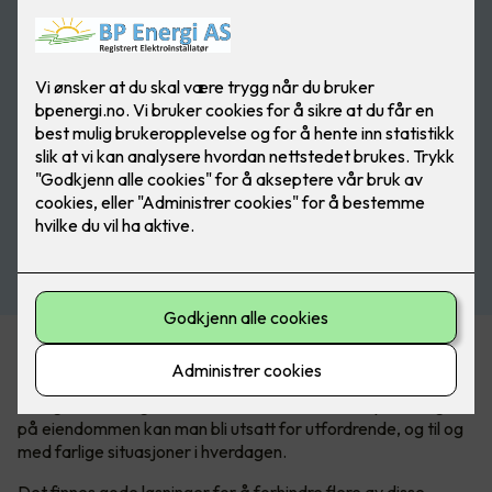
En trygg og mer komfortabel vinter
I Norge har vi et ganske tøft vinterklima. Med mye snø og is
på eiendommen kan man bli utsatt for utfordrende, og til og
med farlige situasjoner i hverdagen.