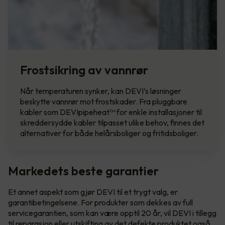
Frostsikring av vannrør
Når temperaturen synker, kan DEVI’s løsninger
beskytte vannrør mot frostskader. Fra pluggbare
kabler som DEVIpipeheat™ for enkle installasjoner til
skreddersydde kabler tilpasset ulike behov, finnes det
alternativer for både helårsboliger og fritidsboliger.
Markedets beste garantier
Et annet aspekt som gjør DEVI til et trygt valg, er
garantibetingelsene. For produkter som dekkes av full
servicegarantien, som kan være opptil 20 år, vil DEVI i tillegg
til reparasjon eller utskifting av det defekte produktet også