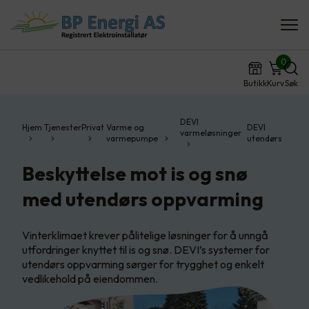
0
Butikk
Kurv
Søk
DEVI
Hjem
Tjenester
Privat
Varme og
DEVI
varmeløsninger
varmepumpe
utendørs
Beskyttelse mot is og snø
med utendørs oppvarming
Vinterklimaet krever pålitelige løsninger for å unngå
utfordringer knyttet til is og snø. DEVI’s systemer for
utendørs oppvarming sørger for trygghet og enkelt
vedlikehold på eiendommen.