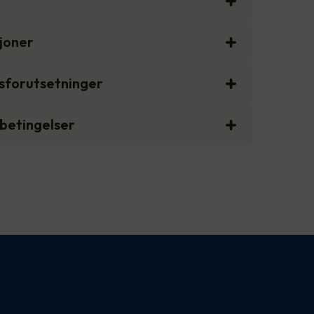
sjoner
gsforutsetninger
sbetingelser