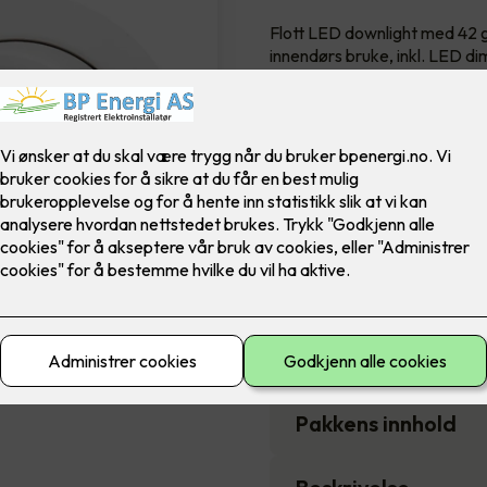
Flott LED downlight med 42 gr
innendørs bruke, inkl. LED di
Farge
8,900
,-
Antall
-
Pakkens innhold