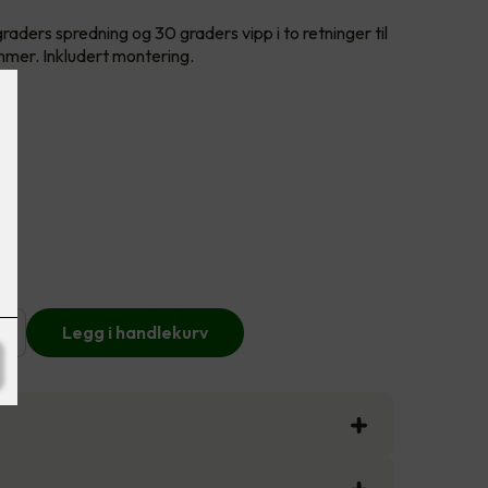
aders spredning og 30 graders vipp i to retninger til
mmer. Inkludert montering.
+
Legg i handlekurv