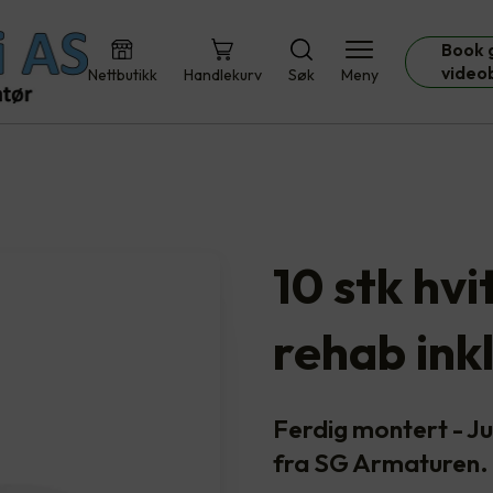
Book 
video
Nettbutikk
Handlekurv
Søk
Meny
10 stk hv
rehab ink
Ferdig montert - 
fra SG Armaturen. 