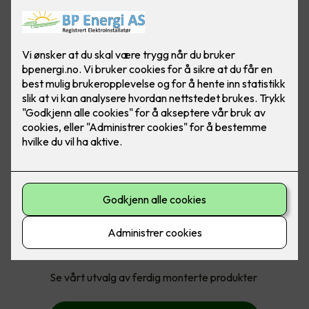
Med ferdig montert får du:
Pakkepris på produkt og montering
Jobben gjort, trygt og enkelt for deg
Se vårt utvalg av ferdig monterte produkter