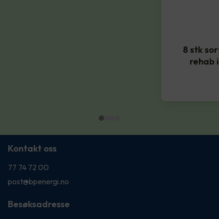
8 stk so
rehab 
Kontakt oss
77 74 72 00
post@bpenergi.no
Besøksadresse