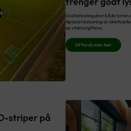
trenger godt ly
God belysning øker både lysten og
tilpasset belysning av idrettsan
op strømutgiftene.
Utforsk mer her
ED-striper på