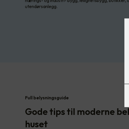
nærings- og industri- bygg, leilighetsbygg, butikker, 
utendørsanlegg.
Full belysningsguide
Gode tips til moderne bel
huset