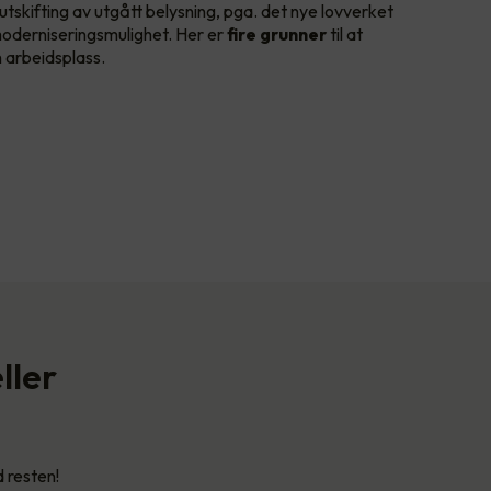
tskifting av utgått belysning, pga. det nye lovverket
 moderniseringsmulighet. Her er
fire grunner
til at
n arbeidsplass.
ller
d resten!