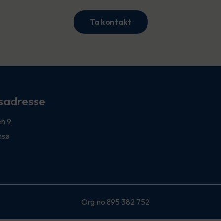
Ta kontakt
sadresse
n 9
msø
Org.no 895 382 752