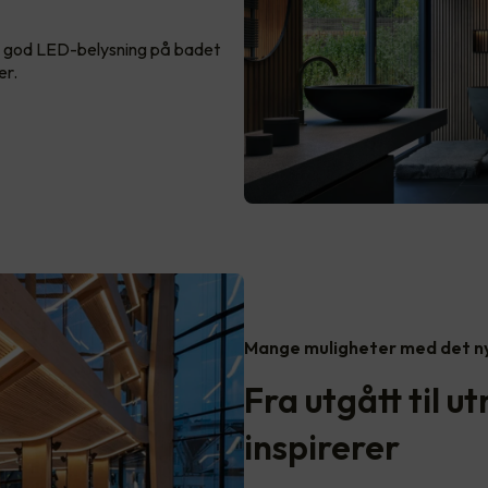
re god LED-belysning på badet
er.
Mange muligheter med det ny
Fra utgått til 
inspirerer