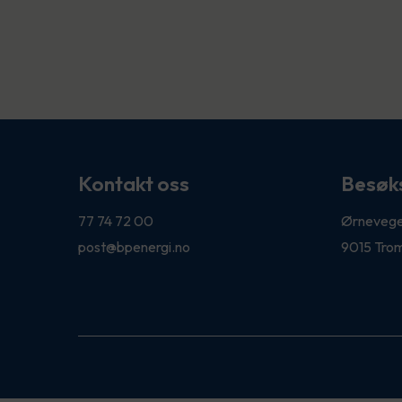
Kontakt oss
Besøk
77 74 72 00
Ørnevege
post@bpenergi.no
9015 Tro