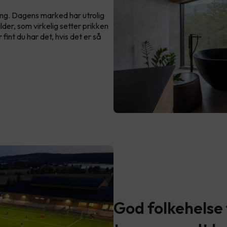
ng. Dagens marked har utrolig
lder, som virkelig setter prikken
r fint du har det, hvis det er så
God folkehelse t