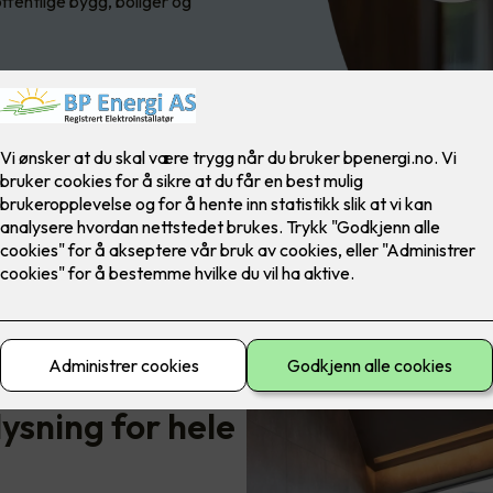
offentlige bygg, boliger og
ysning for hele