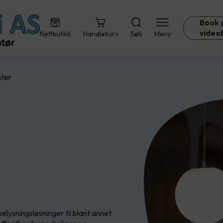
Book 
video
Nettbutikk
Handlekurv
Søk
Meny
ter
lysningsløsninger til blant annet