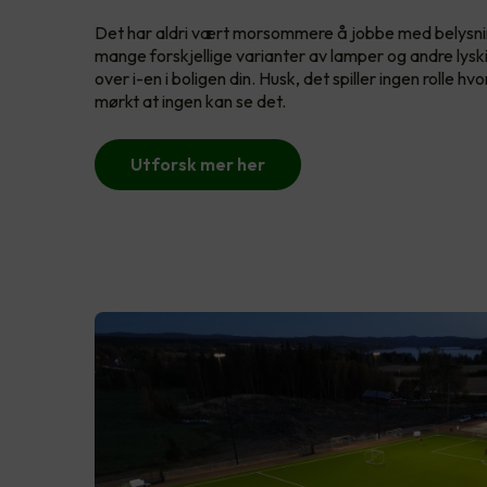
Det har aldri vært morsommere å jobbe med belysni
mange forskjellige varianter av lamper og andre lyski
over i-en i boligen din. Husk, det spiller ingen rolle hvo
mørkt at ingen kan se det.
Utforsk mer her