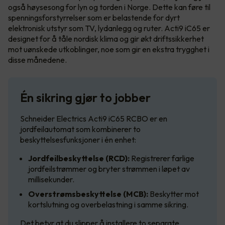
også høysesong for lyn og torden i Norge. Dette kan føre til
spenningsforstyrrelser som er belastende for dyrt
elektronisk utstyr som TV, lydanlegg og ruter. Acti9 iC65 er
designet for å tåle nordisk klima og gir økt driftssikkerhet
mot uønskede utkoblinger, noe som gir en ekstra trygghet i
disse månedene.
Én sikring gjør to jobber
Schneider Electrics Acti9 iC65 RCBO er en
jordfeilautomat som kombinerer to
beskyttelsesfunksjoner i én enhet:
Jordfeilbeskyttelse (RCD):
Registrerer farlige
jordfeilstrømmer og bryter strømmen i løpet av
millisekunder.
Overstrømsbeskyttelse (MCB):
Beskytter mot
kortslutning og overbelastning i samme sikring.
Det betyr at du slipper å installere to separate