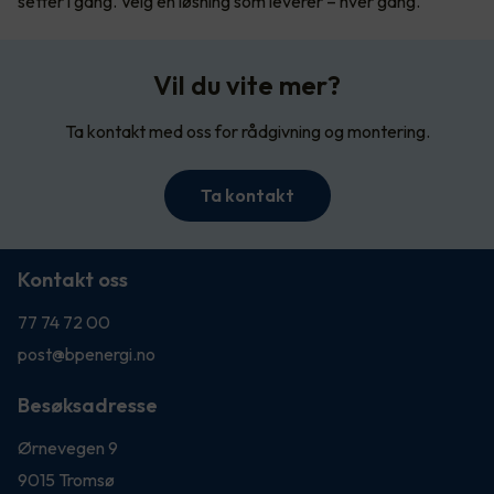
setter i gang. Velg en løsning som leverer – hver gang.
Vil du vite mer?
Ta kontakt med oss for rådgivning og montering.
Ta kontakt
Kontakt oss
77 74 72 00
post@bpenergi.no
Besøksadresse
Ørnevegen 9
9015 Tromsø