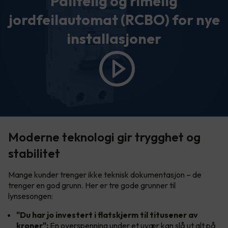
Pålitelig og rimelig
jordfeilautomat (RCBO) for nye
installasjoner
Moderne teknologi gir trygghet og
stabilitet
Mange kunder trenger ikke teknisk dokumentasjon – de
trenger en god grunn. Her er tre gode grunner til
lynsesongen:
"Du har jo investert i flatskjerm til titusener av
kroner":
En overspenning under et uvær kan slå ut alt på