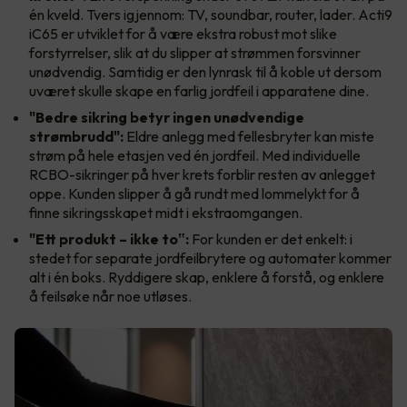
én kveld. Tvers igjennom: TV, soundbar, router, lader. Acti9
iC65 er utviklet for å være ekstra robust mot slike
forstyrrelser, slik at du slipper at strømmen forsvinner
unødvendig. Samtidig er den lynrask til å koble ut dersom
uværet skulle skape en farlig jordfeil i apparatene dine.
"Bedre sikring betyr ingen unødvendige
strømbrudd":
Eldre anlegg med fellesbryter kan miste
strøm på hele etasjen ved én jordfeil. Med individuelle
RCBO-sikringer på hver krets forblir resten av anlegget
oppe. Kunden slipper å gå rundt med lommelykt for å
finne sikringsskapet midt i ekstraomgangen.
"Ett produkt – ikke to‟:
For kunden er det enkelt: i
stedet for separate jordfeilbrytere og automater kommer
alt i én boks. Ryddigere skap, enklere å forstå, og enklere
å feilsøke når noe utløses.