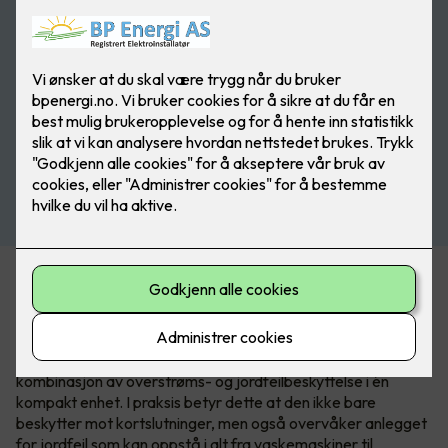
Acti9 iC65 - jordfeilautomaten med
to funksjoner.
Acti9 iC65 RCBO er ikke bare en sikring det er en
kombinasjon av overstrøms- og jordfeilbeskyttelse i én
kompakt enhet. I praksis betyr dette at den ikke bare
beskytter mot kortslutninger, men også overvåker anlegget
for jordfeil som kan oppstå i alt fra vaskemaskiner til