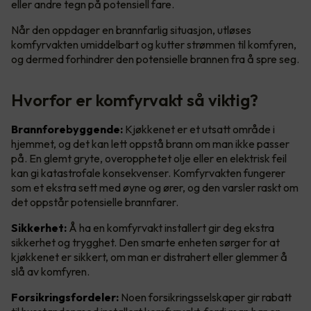
eller andre tegn på potensiell fare.
Når den oppdager en brannfarlig situasjon, utløses
komfyrvakten umiddelbart og kutter strømmen til komfyren,
og dermed forhindrer den potensielle brannen fra å spre seg.
Hvorfor er komfyrvakt så viktig?
Brannforebyggende:
Kjøkkenet er et utsatt område i
hjemmet, og det kan lett oppstå brann om man ikke passer
på. En glemt gryte, overopphetet olje eller en elektrisk feil
kan gi katastrofale konsekvenser. Komfyrvakten fungerer
som et ekstra sett med øyne og ører, og den varsler raskt om
det oppstår potensielle brannfarer.
Sikkerhet:
Å ha en komfyrvakt installert gir deg ekstra
sikkerhet og trygghet. Den smarte enheten sørger for at
kjøkkenet er sikkert, om man er distrahert eller glemmer å
slå av komfyren.
Forsikringsfordeler:
Noen forsikringsselskaper gir rabatt