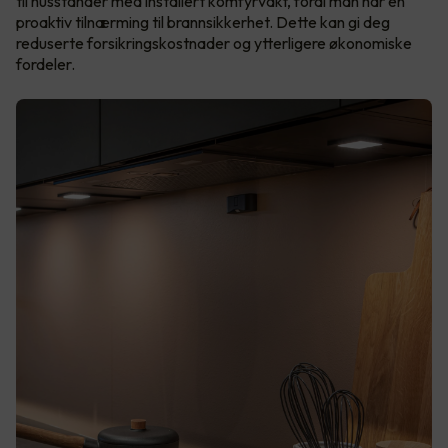
til husstander med installert komfyrvakt, fordi man har en
proaktiv tilnærming til brannsikkerhet. Dette kan gi deg
reduserte forsikringskostnader og ytterligere økonomiske
fordeler.