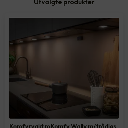
Utvalgte produkter
Komfyrvakt mKomfy Wally m/trådløs