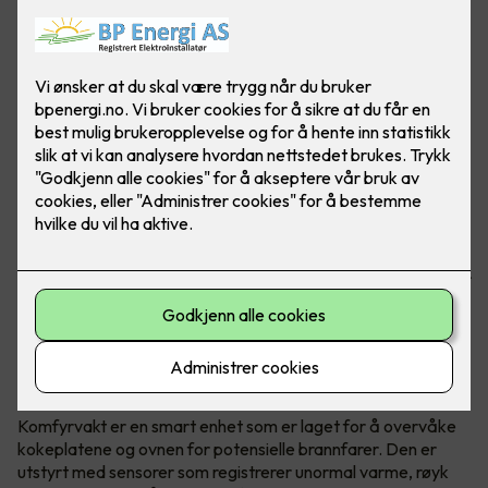
Brannfarlige situasjoner kan fort oppstå når man lager
mat. Om man glemmer å slå av platen, eller om det blir for
varmt, er det viktig å ha en hjelper som sier ifra. Her ser du
komfyrvakt mKomfy® Wally 25R - Foto: CTM Lyng.
Hva er en komfyrvakt?
Komfyrvakt er en smart enhet som er laget for å overvåke
kokeplatene og ovnen for potensielle brannfarer. Den er
utstyrt med sensorer som registrerer unormal varme, røyk