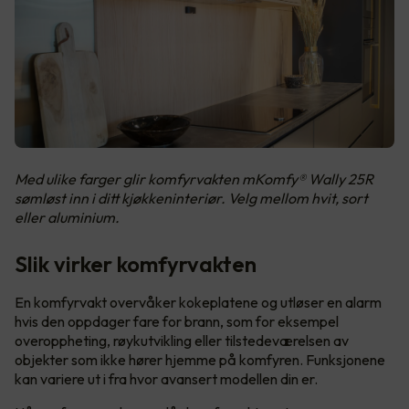
Med ulike farger glir komfyrvakten mKomfy® Wally 25R
sømløst inn i ditt kjøkkeninteriør. Velg mellom hvit, sort
eller aluminium.
Slik virker komfyrvakten
En komfyrvakt overvåker kokeplatene og utløser en alarm
hvis den oppdager fare for brann, som for eksempel
overoppheting, røykutvikling eller tilstedeværelsen av
objekter som ikke hører hjemme på komfyren. Funksjonene
kan variere ut i fra hvor avansert modellen din er.