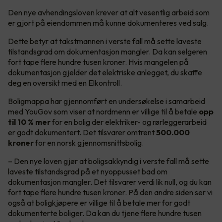
Den nye avhendingsloven krever at alt vesentlig arbeid som
er gjort på eiendommen må kunne dokumenteres ved salg.
Dette betyr at takstmannen i verste fall må sette laveste
tilstandsgrad om dokumentasjon mangler. Da kan selgeren
fort tape flere hundre tusen kroner. Hvis mangelen på
dokumentasjon gjelder det elektriske anlegget, du skaffe
deg en oversikt med en Elkontroll.
Boligmappa har gjennomført en undersøkelse i samarbeid
med YouGov som viser at nordmenn er villige til å betale
opp
til 10 % mer
for en bolig der elektriker- og rørleggerarbeid
er godt dokumentert. Det tilsvarer omtrent
500.000
kroner
for en norsk gjennomsnittsbolig.
– Den nye loven gjør at boligsakkyndig i verste fall må sette
laveste tilstandsgrad på et nyoppusset bad om
dokumentasjon mangler. Det tilsvarer verdi lik null, og du kan
fort tape flere hundre tusen kroner. På den andre siden ser vi
også at boligkjøpere er villige til å betale mer for godt
dokumenterte boliger. Da kan du tjene flere hundre tusen