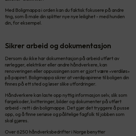
Med Boligmappa i orden kan du faktisk fokusere på andre
ting, som å male din splitter nye nye leilighet - med hunden
din, for eksempel.
Sikrer arbeid og dokumentasjon
Dersom du ikke har dokumentasjon på arbeid utført av
rørlegger, elektriker eller andre håndverkere, kan
renoveringen eller oppussingen som er gjort være «verdiløs»
på papiret. Boligmappa sikrer at verdipapirene til boligen din
finnes på ett sted og løser slike utfordringer.
Håndverkere kan laste opp nyttig informasjon selv, slik som
fargekoder, kvitteringer, bilder og dokumenter på utført
arbeid - rett i din boligmappe. Det gjør det tryggere å pusse
opp, og å finne seriøse og pålitelige fagfolk til jobben som
skal gjøres.
Over 6250 håndverksbedrifter i Norge benytter