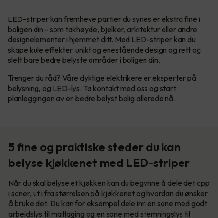
LED-striper kan fremheve partier du synes er ekstra fine i
boligen din - som takhøyde, bjelker, arkitektur eller andre
designelementer i hjemmet ditt. Med LED-striper kan du
skape kule effekter, unikt og enestående design og rett og
slett bare bedre belyste områder i boligen din.
Trenger du råd? Våre dyktige elektrikere er eksperter på
belysning, og LED-lys. Ta kontakt med oss og start
planleggingen av en bedre belyst bolig allerede nå.
5 fine og praktiske steder du kan
belyse kjøkkenet med LED-striper
Når du skal belyse et kjøkken kan du begynne å dele det opp
i soner, ut i fra størrelsen på kjøkkenet og hvordan du ønsker
å bruke det. Du kan for eksempel dele inn en sone med godt
arbeidslys til matlaging og en sone med stemningslys til