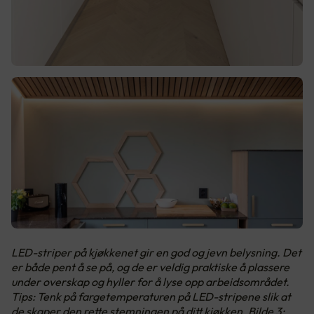
LED-striper på kjøkkenet gir en god og jevn belysning. Det
er både pent å se på, og de er veldig praktiske å plassere
under overskap og hyller for å lyse opp arbeidsområdet.
Tips: Tenk på fargetemperaturen på LED-stripene slik at
de skaper den rette stemningen på ditt kjøkken. Bilde 3: