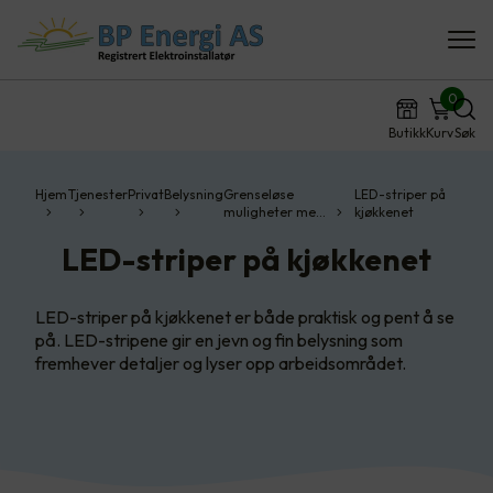
0
Butikk
Kurv
Søk
Hjem
Tjenester
Privat
Belysning
Grenseløse
LED-striper på
muligheter me…
kjøkkenet
LED-striper på kjøkkenet
LED-striper på kjøkkenet er både praktisk og pent å se
på. LED-stripene gir en jevn og fin belysning som
fremhever detaljer og lyser opp arbeidsområdet.