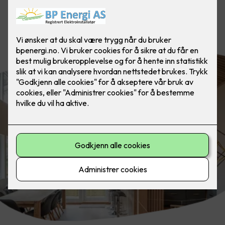
Fremhev design, arkitektur eller de
beste trekkene i boligen din